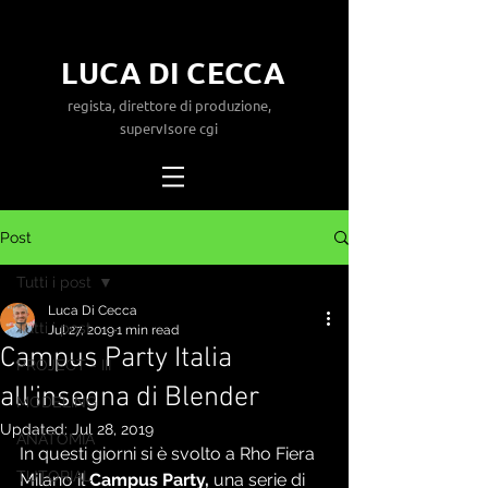
LUCA DI CECCA
regista, direttore di produzione,
supervIsore cgi
Post
Tutti i post
Luca Di Cecca
Tutti i post
Jul 27, 2019
1 min read
Campus Party Italia
PROJECT - III
all'insegna di Blender
MODELING
Updated:
Jul 28, 2019
ANATOMIA
In questi giorni si è svolto a Rho Fiera 
TUTORIAL
Milano il
 Campus Party,
 una serie di 