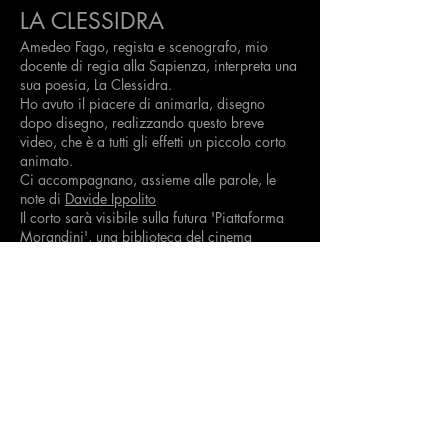
LA CLESSIDRA
Amedeo Fago
, regista e scenografo, mio
docente di regia alla Sapienza, interpreta una
sua poesia, La Clessidra.
Ho avuto il piacere di animarla, disegno
dopo disegno, realizzando questo breve
video, che è a tutti gli effetti un piccolo corto
animato.
Ci accompagnano, assieme alle parole, le
note di
Davide Ippolito
Il corto sarà visibile sulla futura 'Piattaforma
Morandini', una biblioteca del cinema
'dimenticato' , prossimamente on-line.
______
𝐿𝐴 𝐶𝐿𝐸𝑆𝑆𝐼𝐷𝑅𝐴
𝐿𝑎 𝑣𝑖𝑡𝑎 𝑢𝑚𝑎𝑛𝑎 𝑒̀ 𝑐𝑜𝑚𝑒 𝑢𝑛𝑎 𝑐𝑙𝑒𝑠𝑠𝑖𝑑𝑟𝑎
𝑃𝑒𝑟 𝑒𝑠𝑠𝑒𝑟𝑒 𝑣𝑖𝑠𝑠𝑢𝑡𝑎 𝑝𝑖𝑒𝑛𝑎𝑚𝑒𝑛𝑡𝑒
𝐷𝑒𝑣’𝑒𝑠𝑠𝑒𝑟 𝑑𝑖 𝑐𝑜𝑛𝑡𝑖𝑛𝑢𝑜 𝑐𝑎𝑝𝑜𝑣𝑜𝑙𝑡𝑎
Amedeo Fago
Fianello, 8 maggio 2022