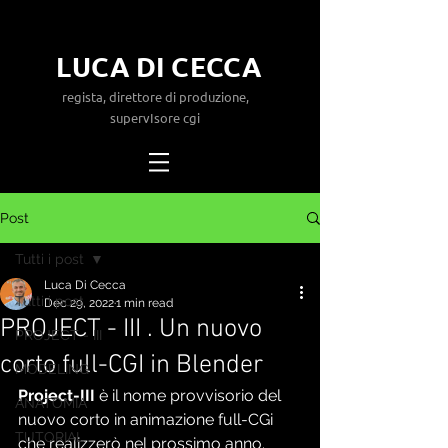
LUCA DI CECCA
regista, direttore di produzione,
supervIsore cgi
Post
Tutti i post
Luca Di Cecca
Tutti i post
Dec 29, 2022
1 min read
PROJECT - III . Un nuovo
PROJECT - III
corto full-CGI in Blender
MODELING
Project-III 
è il nome provvisorio del 
ANATOMIA
nuovo corto in animazione full-CGi 
TUTORIAL
che realizzerò nel prossimo anno.