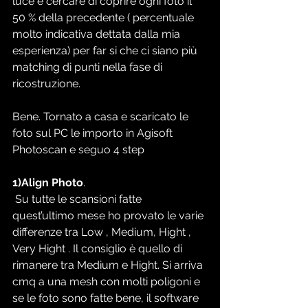
luce è cercare di coprire ogni foto il 
50 % della precedente ( percentuale 
molto indicativa dettata dalla mia 
esperienza) per far si che ci siano più 
matching di punti nella fase di 
ricostruzione.
Bene. Tornato a casa e scaricato le 
foto sul PC le importo in Agisoft 
Photoscan e seguo 4 step
1)Align Photo
.
 Su tutte le scansioni fatte 
quest’ultimo mese ho provato le varie 
differenze tra Low , Medium, Hight , 
Very Hight . Il consiglio è quello di 
rimanere tra Medium e Hight. Si arriva 
cmq a una mesh con molti poligoni e 
se le foto sono fatte bene, il software 