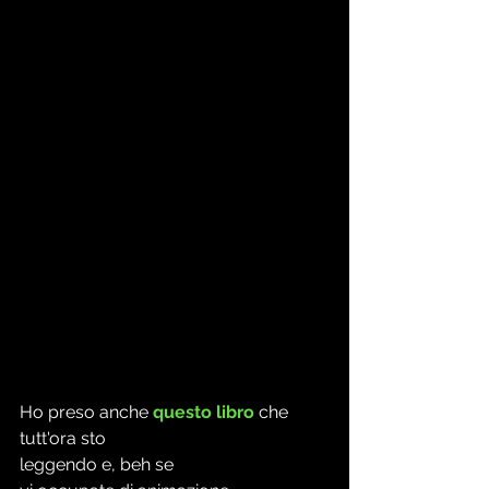
Ho preso anche 
questo libro
 che 
tutt'ora sto
leggendo e, beh se