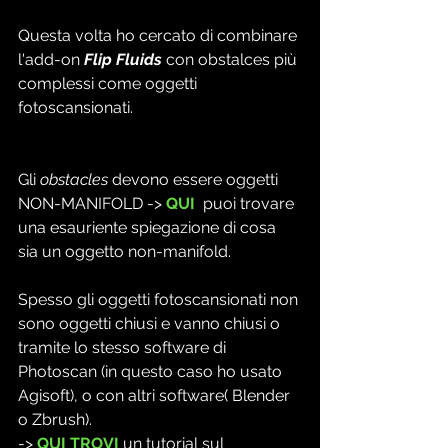
Questa volta ho cercato di combinare 
l'add-on
 Flip Fluids
 con obstalces più 
complessi come oggetti 
fotoscansionati.
Gli 
obstacles
 devono essere oggetti  
NON-MANIFOLD ->
 QUI
  puoi trovare 
una esauriente spiegazione di cosa 
sia un oggetto non-manifold.
Spesso gli oggetti fotoscansionati non 
sono oggetti chiusi e vanno chiusi o 
tramite lo stesso software di 
Photoscan (in questo caso ho usato 
Agisoft), o con altri software( Blender 
o Zbrush).
-> 
QUI TROVI 
un tutorial sul 