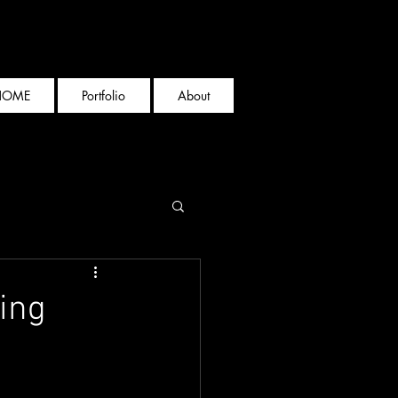
HOME
Portfolio
About
ling