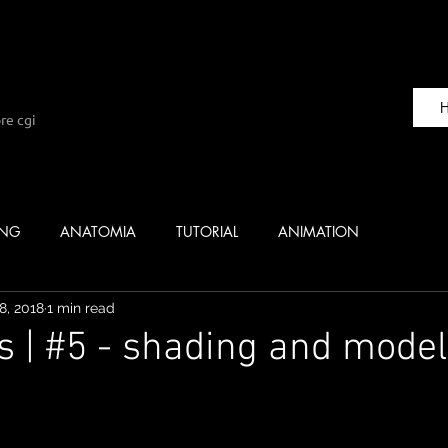
re cgi
ING
ANATOMIA
TUTORIAL
ANIMATION
 8, 2018
1 min read
es | #5 - shading and mode