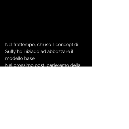
Nel frattempo, chiuso il concept di 
Sully ho iniziado ad abbozzare il 
modello base.
Nel prossimo post  parleremo della 
modellazione del personaggio 
principale
Qui un primo test di asset tra vari 
modelli base dell'attraco della barca